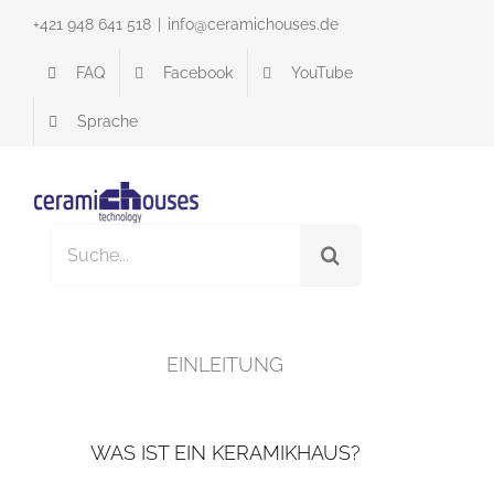
Skip
+421 948 641 518
|
info@ceramichouses.de
to
content
FAQ
Facebook
YouTube
Sprache
Search
for:
EINLEITUNG
WAS IST EIN KERAMIKHAUS?