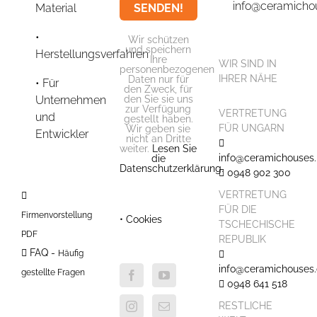
info@ceramicho
Material
Wir schützen
und speichern
Herstellungsverfahren
Ihre
WIR SIND IN
personenbezogenen
IHRER NÄHE
Daten nur für
Für
den Zweck, für
Unternehmen
den Sie sie uns
zur Verfügung
VERTRETUNG
und
gestellt haben.
FÜR UNGARN
Wir geben sie
Entwickler
nicht an Dritte
weiter.
Lesen Sie
info@ceramichouses.
die
Datenschutzerklärung.
0948 902 300
VERTRETUNG
FÜR DIE
Firmenvorstellung
• Cookies
TSCHECHISCHE
PDF
REPUBLIK
FAQ -
Häufig
info@ceramichouses.
gestellte Fragen
0948 641 518
RESTLICHE